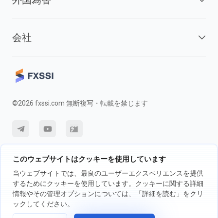
会社
©2026 fxssi.com 無断複写・転載を禁じます
利用規約
プライバシーポリシー
リスク開示
このウェブサイトはクッキーを使用しています
クッキーポリシー
当ウェブサイトでは、最良のユーザーエクスペリエンスを提供
するためにクッキーを使用しています。クッキーに関する詳細
情報やその管理オプションについては、「詳細を読む」をクリ
FXSSI LTDが運営するウェブサイト登録番号：13534801（イングラン
ックしてください。
ド）| 71-75 Shelton Street, London, England, WC2H 9JQ