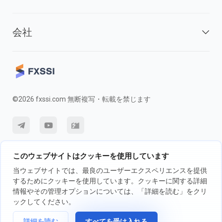
会社
©2026 fxssi.com 無断複写・転載を禁じます
利用規約
プライバシーポリシー
リスク開示
このウェブサイトはクッキーを使用しています
クッキーポリシー
当ウェブサイトでは、最良のユーザーエクスペリエンスを提供
するためにクッキーを使用しています。クッキーに関する詳細
情報やその管理オプションについては、「詳細を読む」をクリ
FXSSI LTDが運営するウェブサイト登録番号：13534801（イングラン
ックしてください。
ド）| 71-75 Shelton Street, London, England, WC2H 9JQ
詳細を読む
すべてを受け入れる
取引の前に、独立投資アドバイザーに相談し、取引に伴うリスクについて