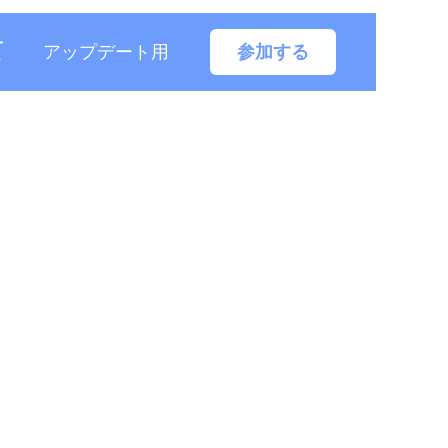
て
アップデート用
参加する