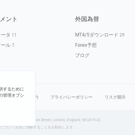
メント
外国為替
ケータ
MT4/5ダウンロード
11
29
ツール
Forex予想
7
ブログ
供するために
の管理オプシ
を禁じます
利用規約
プライバシーポリシー
リスク開示
-75 Shelton Street, London, England, WC2H 9JQ
クについて完全に理解することをお勧めします。