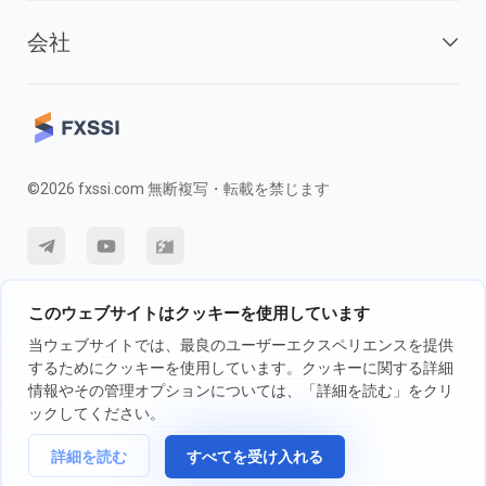
会社
©2026 fxssi.com 無断複写・転載を禁じます
利用規約
プライバシーポリシー
リスク開示
このウェブサイトはクッキーを使用しています
クッキーポリシー
当ウェブサイトでは、最良のユーザーエクスペリエンスを提供
するためにクッキーを使用しています。クッキーに関する詳細
情報やその管理オプションについては、「詳細を読む」をクリ
FXSSI LTDが運営するウェブサイト登録番号：13534801（イングラン
ックしてください。
ド）| 71-75 Shelton Street, London, England, WC2H 9JQ
詳細を読む
すべてを受け入れる
取引の前に、独立投資アドバイザーに相談し、取引に伴うリスクについて
完全に理解することをお勧めします。