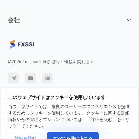
会社
©2026 fxssi.com 無断複写・転載を禁じます
利用規約
プライバシーポリシー
リスク開示
このウェブサイトはクッキーを使用しています
クッキーポリシー
当ウェブサイトでは、最良のユーザーエクスペリエンスを提供
するためにクッキーを使用しています。クッキーに関する詳細
情報やその管理オプションについては、「詳細を読む」をクリ
FXSSI LTDが運営するウェブサイト登録番号：13534801（イングラン
ックしてください。
ド）| 71-75 Shelton Street, London, England, WC2H 9JQ
詳細を読む
すべてを受け入れる
取引の前に、独立投資アドバイザーに相談し、取引に伴うリスクについて