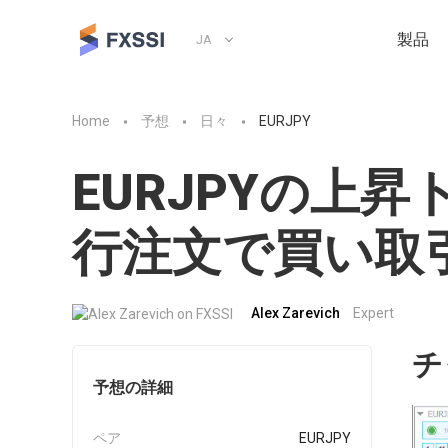
製品
JA
Home
予想
日々
EURJPY
EURJPYの上
行注文で買い取
Alex Zarevich
Expert
チ
予想の詳細
ペア
EURJPY