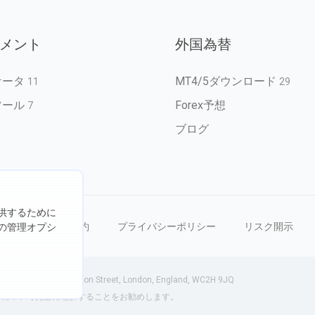
メント
外国為替
ケータ
MT4/5ダウンロード
11
29
ツール
Forex予想
7
ブログ
供するために
を禁じます
利用規約
プライバシーポリシー
リスク開示
の管理オプシ
-75 Shelton Street, London, England, WC2H 9JQ
クについて完全に理解することをお勧めします。