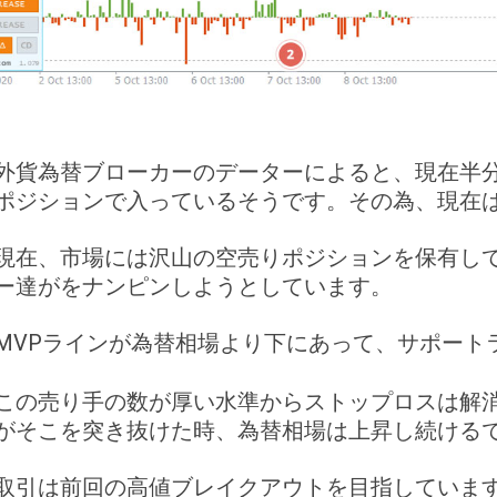
外貨為替ブローカーのデーターによると、現在半分
ポジションで入っているそうです。その為、現在
現在、市場には沢山の空売りポジションを保有し
ー達がをナンピンしようとしています。
MVPラインが為替相場より下にあって、サポート
この売り手の数が厚い水準からストップロスは解
がそこを突き抜けた時、為替相場は上昇し続ける
取引は前回の高値ブレイクアウトを目指しています