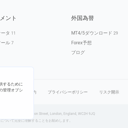
メント
外国為替
ケータ
MT4/5ダウンロード
11
29
ツール
Forex予想
7
ブログ
供するために
の管理オプシ
を禁じます
利用規約
プライバシーポリシー
リスク開示
-75 Shelton Street, London, England, WC2H 9JQ
クについて完全に理解することをお勧めします。