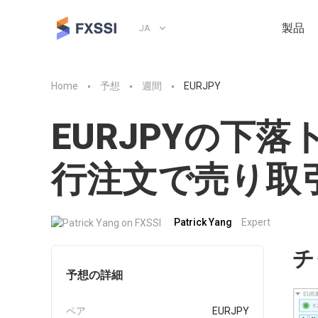
製品
JA
Home
予想
週間
EURJPY
EURJPYの下
行注文で売り取
Patrick Yang
Expert
チ
予想の詳細
ペア
EURJPY