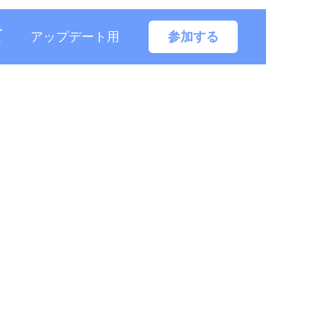
て
アップデート用
参加する