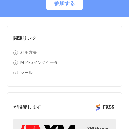
参加する
関連リンク
利用方法
MT4/5 インジケータ
ツール
が推奨します
FXSSI
XM Group