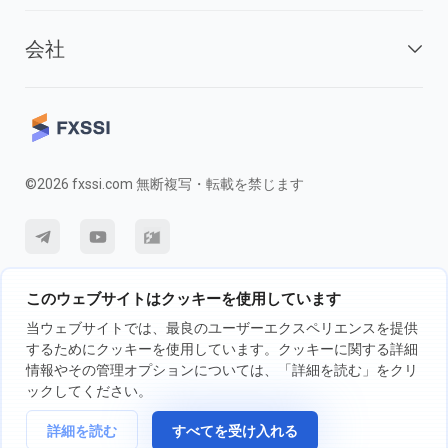
会社
©2026 fxssi.com 無断複写・転載を禁じます
利用規約
プライバシーポリシー
リスク開示
このウェブサイトはクッキーを使用しています
クッキーポリシー
当ウェブサイトでは、最良のユーザーエクスペリエンスを提供
するためにクッキーを使用しています。クッキーに関する詳細
情報やその管理オプションについては、「詳細を読む」をクリ
FXSSI LTDが運営するウェブサイト登録番号：13534801（イングラン
ックしてください。
ド）| 71-75 Shelton Street, London, England, WC2H 9JQ
詳細を読む
すべてを受け入れる
取引の前に、独立投資アドバイザーに相談し、取引に伴うリスクについて
完全に理解することをお勧めします。