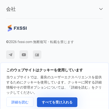
会社
©2026 fxssi.com 無断複写・転載を禁じます
利用規約
プライバシーポリシー
リスク開示
このウェブサイトはクッキーを使用しています
クッキーポリシー
当ウェブサイトでは、最良のユーザーエクスペリエンスを提供
するためにクッキーを使用しています。クッキーに関する詳細
情報やその管理オプションについては、「詳細を読む」をクリ
FXSSI LTDが運営するウェブサイト登録番号：13534801（イングラン
ックしてください。
ド）| 71-75 Shelton Street, London, England, WC2H 9JQ
取引の前に、独立投資アドバイザーに相談し、取引に伴うリスクについて
詳細を読む
すべてを受け入れる
完全に理解することをお勧めします。