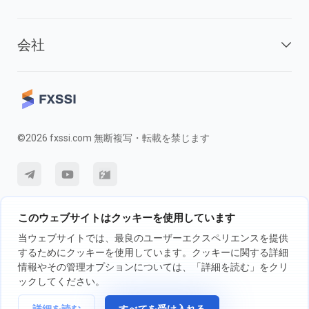
会社
©2026 fxssi.com 無断複写・転載を禁じます
利用規約
プライバシーポリシー
リスク開示
このウェブサイトはクッキーを使用しています
クッキーポリシー
当ウェブサイトでは、最良のユーザーエクスペリエンスを提供
するためにクッキーを使用しています。クッキーに関する詳細
情報やその管理オプションについては、「詳細を読む」をクリ
FXSSI LTDが運営するウェブサイト登録番号：13534801（イングラン
ックしてください。
ド）| 71-75 Shelton Street, London, England, WC2H 9JQ
取引の前に、独立投資アドバイザーに相談し、取引に伴うリスクについて