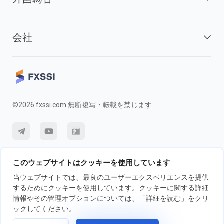
会社
©2026 fxssi.com 無断複写・転載を禁じます
利用規約
プライバシーポリシー
リスク開示
このウェブサイトはクッキーを使用しています
クッキーポリシー
当ウェブサイトでは、最良のユーザーエクスペリエンスを提供
するためにクッキーを使用しています。クッキーに関する詳細
情報やその管理オプションについては、「詳細を読む」をクリ
FXSSI LTDが運営するウェブサイト登録番号：13534801（イングラン
ックしてください。
ド）| 71-75 Shelton Street, London, England, WC2H 9JQ