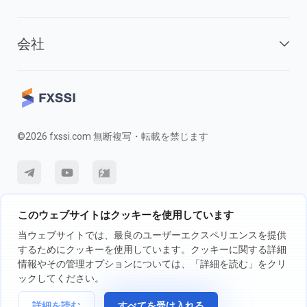
会社
©2026 fxssi.com 無断複写・転載を禁じます
利用規約
プライバシーポリシー
リスク開示
このウェブサイトはクッキーを使用しています
クッキーポリシー
当ウェブサイトでは、最良のユーザーエクスペリエンスを提供
するためにクッキーを使用しています。クッキーに関する詳細
情報やその管理オプションについては、「詳細を読む」をクリ
FXSSI LTDが運営するウェブサイト登録番号：13534801（イングラン
ックしてください。
ド）| 71-75 Shelton Street, London, England, WC2H 9JQ
詳細を読む
すべてを受け入れる
取引の前に、独立投資アドバイザーに相談し、取引に伴うリスクについて