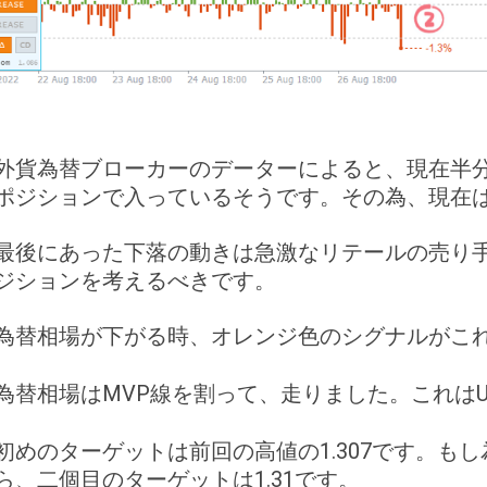
外貨為替ブローカーのデーターによると、現在半分
ポジションで入っているそうです。その為、現在
最後にあった下落の動きは急激なリテールの売り
ジションを考えるべきです。
為替相場が下がる時、オレンジ色のシグナルがこ
為替相場はMVP線を割って、走りました。これはU
初めのターゲットは前回の高値の1.307です。も
ら、二個目のターゲットは1.31です。