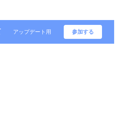
て
アップデート用
参加する