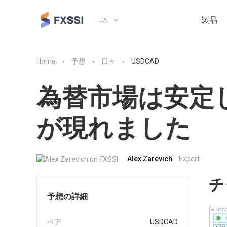
製品
JA
Home
予想
日々
USDCAD
為替市場は安定
が現れました
Alex Zarevich
Expert
チ
予想の詳細
ペア
USDCAD