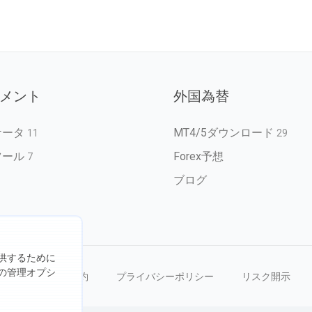
メント
外国為替
ケータ
MT4/5ダウンロード
11
29
ツール
Forex予想
7
ブログ
供するために
の管理オプシ
を禁じます
利用規約
プライバシーポリシー
リスク開示