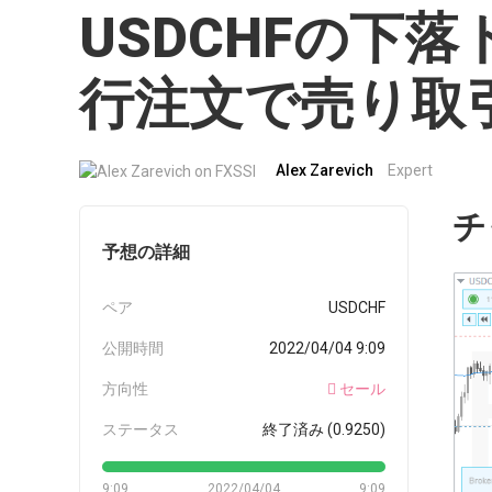
USDCHFの下
行注文で売り取
Alex Zarevich
Expert
チ
予想の詳細
ペア
USDCHF
公開時間
2022/04/04 9:09
方向性
セール
ステータス
終了済み (0.9250)
9:09
2022/04/04
9:09