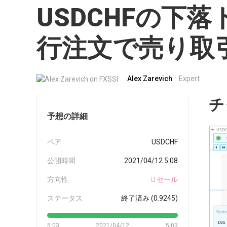
USDCHFの下
行注文で売り取
Alex Zarevich
Expert
チ
予想の詳細
ペア
USDCHF
公開時間
2021/04/12 5:08
方向性
セール
ステータス
終了済み (0.9245)
5:03
2021/04/12
5:03