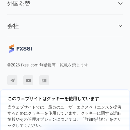
外国為替
会社
©2026 fxssi.com 無断複写・転載を禁じます
利用規約
プライバシーポリシー
リスク開示
このウェブサイトはクッキーを使用しています
クッキーポリシー
当ウェブサイトでは、最良のユーザーエクスペリエンスを提供
するためにクッキーを使用しています。クッキーに関する詳細
情報やその管理オプションについては、「詳細を読む」をクリ
FXSSI LTDが運営するウェブサイト登録番号：13534801（イングラン
ックしてください。
ド）| 71-75 Shelton Street, London, England, WC2H 9JQ