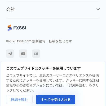
会社
©2026 fxssi.com 無断複写・転載を禁じます
利用規約
プライバシーポリシー
リスク開示
このウェブサイトはクッキーを使用しています
クッキーポリシー
当ウェブサイトでは、最良のユーザーエクスペリエンスを提供
するためにクッキーを使用しています。クッキーに関する詳細
情報やその管理オプションについては、「詳細を読む」をクリ
FXSSI LTDが運営するウェブサイト登録番号：13534801（イングラン
ックしてください。
ド）| 71-75 Shelton Street, London, England, WC2H 9JQ
詳細を読む
すべてを受け入れる
取引の前に、独立投資アドバイザーに相談し、取引に伴うリスクについて
完全に理解することをお勧めします。