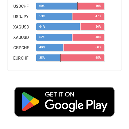
USDCHF
60%
40%
USDJPY
53%
47%
XAGUSD
64%
36%
XAUUSD
52%
48%
GBPCHF
40%
60%
EURCHF
35%
65%