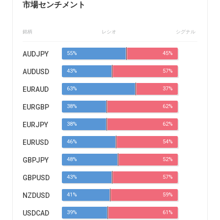
市場センチメント
銘柄
レシオ
シグナル
AUDJPY
55%
45%
AUDUSD
43%
57%
EURAUD
63%
37%
EURGBP
38%
62%
EURJPY
38%
62%
EURUSD
46%
54%
GBPJPY
48%
52%
GBPUSD
43%
57%
NZDUSD
41%
59%
USDCAD
39%
61%