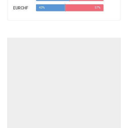
EURCHF
43%
57%