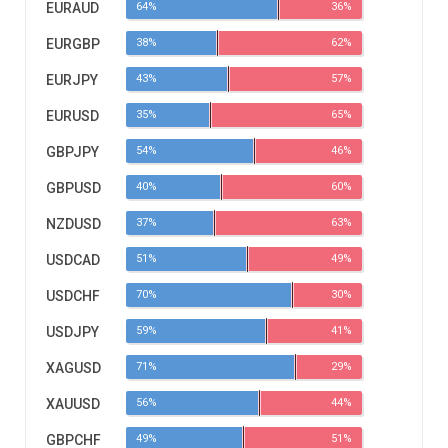
EURAUD
64%
36%
EURGBP
38%
62%
EURJPY
43%
57%
EURUSD
35%
65%
GBPJPY
54%
46%
GBPUSD
40%
60%
NZDUSD
37%
63%
USDCAD
51%
49%
USDCHF
70%
30%
USDJPY
59%
41%
XAGUSD
71%
29%
XAUUSD
56%
44%
GBPCHF
49%
51%