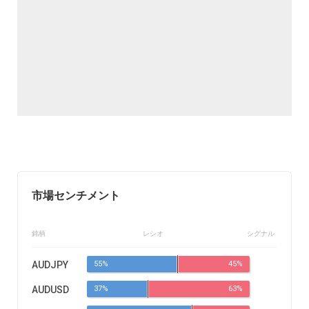
市場センチメント
銘柄
レシオ
シグナル
AUDJPY
55%
45%
AUDUSD
37%
63%