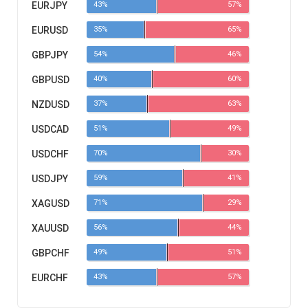
EURJPY
43%
57%
EURUSD
35%
65%
GBPJPY
54%
46%
GBPUSD
40%
60%
NZDUSD
37%
63%
USDCAD
51%
49%
USDCHF
70%
30%
USDJPY
59%
41%
XAGUSD
71%
29%
XAUUSD
56%
44%
GBPCHF
49%
51%
EURCHF
43%
57%