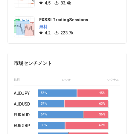
4.5
83.4k
FXSSI.TradingSessions
無料
4.2
223.7k
市場センチメント
銘柄
レシオ
シグナル
AUDJPY
55%
45%
AUDUSD
37%
63%
EURAUD
64%
36%
EURGBP
38%
62%