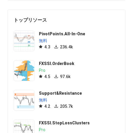
トップリソース
PivotPoints.All-In-One
無料
4.3
236.4k
FXSSI.OrderBook
Pro
4.5
97.6k
Support&Resistance
無料
4.2
205.7k
FXSSI.StopLossClusters
Pro