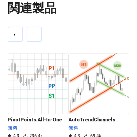
関連製品
PivotPoints.All-In-One
AutoTrendChannels
Su
無料
無料
無
4.3
236.4k
4.3
69.4k
4