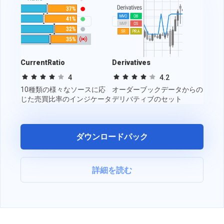
CurrentRatio
Derivatives
Tradi
4
4.2
10種類の様々なソースに応
オーダーブックデータからの
イン
じた売買比率のインジケータ
デリバティブのセット
ィビ
ー。
す。
ダウンロードパック
詳細を読む