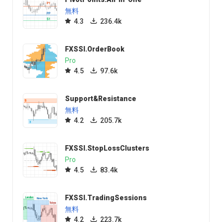
無料
4.3
236.4k
FXSSI.OrderBook
Pro
4.5
97.6k
Support&Resistance
無料
4.2
205.7k
FXSSI.StopLossClusters
Pro
4.5
83.4k
FXSSI.TradingSessions
無料
4.2
223.7k