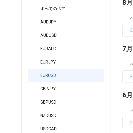
8月
すべてのペア
AUDJPY
AUDUSD
7月
EURAUD
EURJPY
EURUSD
GBPJPY
6月
GBPUSD
NZDUSD
USDCAD