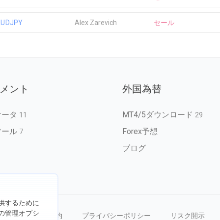
AUDJPY
Alex Zarevich
セール
メント
外国為替
ケータ
MT4/5ダウンロード
11
29
ツール
Forex予想
7
ブログ
供するために
の管理オプシ
を禁じます
利用規約
プライバシーポリシー
リスク開示