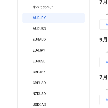
7月
すべてのペア
AUDJPY
AUDUSD
9月
EURAUD
EURJPY
EURUSD
GBPJPY
7月
GBPUSD
NZDUSD
USDCAD