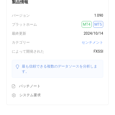
製品情報
バージョン
1.090
プラットホーム
MT4
MT5
最終更新
2024/10/14
カテゴリー
センチメント
によって開発された
FXSSI
最も信頼できる複数のデータソースを分析しま
す。
パッチノート
システム要求