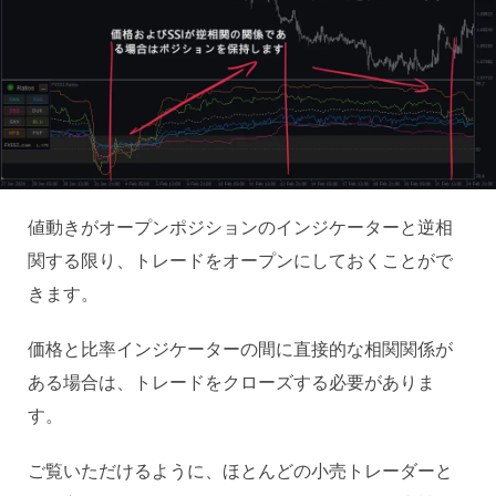
値動きがオープンポジションのインジケーターと逆相
関する限り、トレードをオープンにしておくことがで
きます。
価格と比率インジケーターの間に直接的な相関関係が
ある場合は、トレードをクローズする必要がありま
す。
ご覧いただけるように、ほとんどの小売トレーダーと