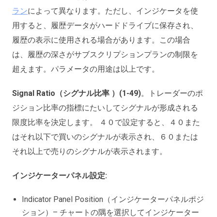
ラン
によって異なります。ただし、インジケータを使
用すると、履歴データがハードドライブに保存され、
履歴の表示に使用される場合があります。この場合
は、履歴の深さがサブスクリプションプランの制限を
超えます。パラメータの用途は以上です。
Signal Ratio（シグナル比率 ）(1-49)
。トレーダーのポ
ジション比率の指標にたいしてシグナルが形成される
限度比率を決定します。 ４０で設定すると、４０また
はそれ以下で買いのシグナルが表示され、６０または
それ以上で売りのシグナルが表示されます。
インジケーターパネル設定:
Indicator Panel Position（インジケーターパネルポジ
ション）– チャートの隅を選択してインジケーター