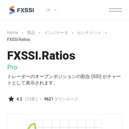
JA
Home
製品
インジケータ
センチメント
FXSSI.Ratios
FXSSI.
Ratios
Pro
トレーダーのオープンポジションの割合 (SSI) がチャー
トとして表示されます。
4.2
(
13
票 )
9621
ダウンロード