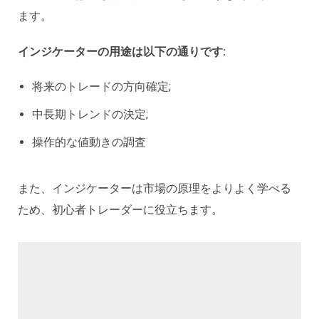
ます。
インジケーターの用途は以下の通りです:
将来のトレードの方向確定;
中長期トレンドの決定;
操作的な値動きの調査
また、インジケーターは市場の原理をよりよく学べる
ため、初心者トレーダーに役立ちます。