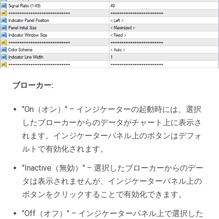
ブローカー:
"On（オン）" – インジケーターの起動時には、選択
したブローカーからのデータがチャート上に表示さ
れます。インジケーターパネル上のボタンはデフォ
ルトで有効化されます。
"Inactive（無効）" – 選択したブローカーからのデー
タは表示されませんが、インジケーターパネル上の
ボタンをクリックすることで有効化できます。
"Off（オフ）" – インジケーターパネル上で選択した