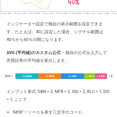
インジケーター設定で独自の表示範囲を設定できま
す。たとえば、40に設定した場合、シグナル範囲は
40％から60％の間になります。
AVG (平均値)のカスタム公式
– 独自の公式を入力して
売買比率の平均値を算出します。
インプット形式: OAN = 2; MFB = 2; IGG = 2; BLU = 1; SSI
= 1, ここで
"MFB"
– ソースを表す三文字のコード;