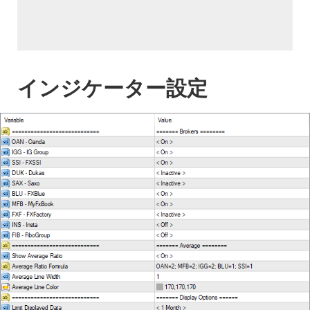
インジケーター設定