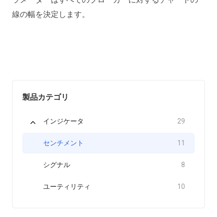
線の幅を決定します。
製品カテゴリ
インジケータ
29
センチメント
11
シグナル
8
ユーティリティ
10