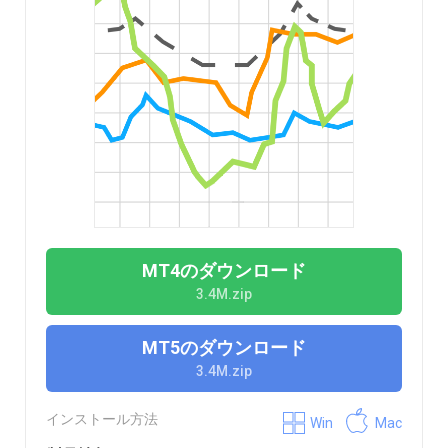
MT4のダウンロード
3.4M.zip
MT5のダウンロード
3.4M.zip
インストール方法
Win
Mac