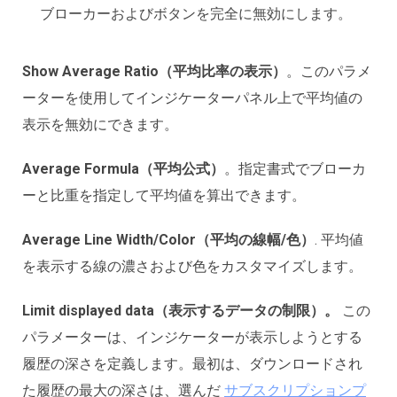
ブローカーおよびボタンを完全に無効にします。
Show Average Ratio（平均比率の表示）
。このパラメ
ーターを使用してインジケーターパネル上で平均値の
表示を無効にできます。
Average Formula（平均公式）
。指定書式でブローカ
ーと比重を指定して平均値を算出できます。
Average Line Width/Color（平均の線幅/色）
. 平均値
を表示する線の濃さおよび色をカスタマイズします。
Limit displayed data（表示するデータの制限）。
この
パラメーターは、インジケーターが表示しようとする
履歴の深さを定義します。最初は、ダウンロードされ
た履歴の最大の深さは、選んだ
サブスクリプションプ